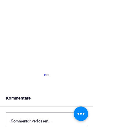
Kommentare
Kommentar verfassen...
Personelle
Abschlussfeier:
Veränderungen zum
Schülerinnen u