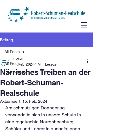
Beitrag
All Posts
F. Wolf
All Posts
14. Feb. 2024
1 Min. Lesezeit
Närrisches Treiben an der
Latest News
Robert-Schuman-
Realschule
Aktualisiert:
15. Feb. 2024
Am schmutzigen Donnerstag 
verwandelte sich in unsere Schule in 
eine regelrechte Narrenhochburg! 
Schüler und Lehrer in ausgefallenen 