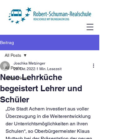
Beitrag
All Posts
Joschka Metzinger
All Posts
20. Okt. 2022
1 Min. Lesezeit
Neue Lehrküche
Latest News
begeistert Lehrer und
Schüler
„Die Stadt Achern investiert aus voller 
Überzeugung in die Weiterentwicklung 
der Unterrichtsmöglichkeiten an ihren 
Schulen“, so Oberbürgermeister Klaus 
Muttach bei der Präsentation der neuen 