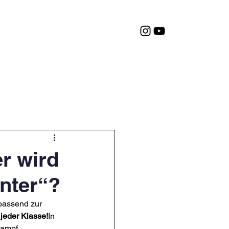
Termine
Service
er wird
nter“?
 passend zur 
jeder Klasse!
In 
kampf 