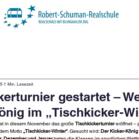
Über uns
Unsere Schule
Profil
25
1 Min. Lesezeit
kerturnier gestartet – W
önig im „Tischkicker-Wi
hat in diesem November das große 
Tischkickerturnier
 eröffnet –
 dem Motto 
„Tischkicker-Winter“
. Gesucht wird: 
Der Kicker-König 
, Dezember und Januar
 treten die Klassen im sportlichen Wett