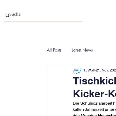
Home
Aktuelles
All Posts
Latest News
F. Wolf
21. Nov. 20
Tischkic
Kicker-K
Die Schulsozialarbeit 
kalten Jahreszeit unter
den Monaten 
November