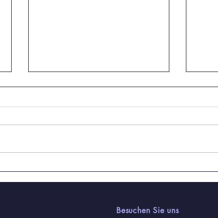
Personelle Veränderungen
Absc
zum Schuljahresende
Schü
feie
Besuchen Sie uns