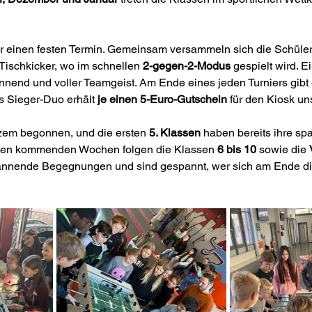
ür einen festen Termin. Gemeinsam versammeln sich die Schüle
Tischkicker, wo im schnellen 
2-gegen-2-Modus
 gespielt wird. E
annend und voller Teamgeist.
 Am
 Ende eines jeden Turniers gibt 
 Sieger-Duo erhält 
je einen 5-Euro-Gutschein
 für den Kiosk un
rzem begonnen, und die ersten 
5. Klassen
 haben bereits ihre s
n den kommenden Wochen folgen die Klassen 
6 bis 10
 sowie die 
pannende Begegnungen und sind gespannt, wer sich am Ende di