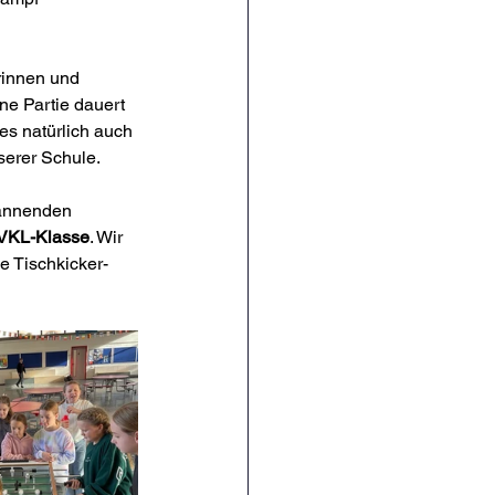
rinnen und 
ine Partie dauert 
es natürlich auch 
serer Schule.
pannenden 
VKL-Klasse
. Wir 
e Tischkicker-