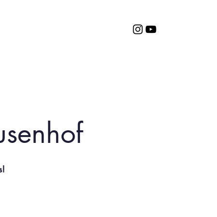
Termine
Service
ausenhof
s!