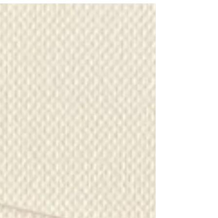
Schüler das Klassenzimmer gegen den
Sportplatz. Ein besonderer Höhepunkt war dabei
der Spendenlauf im Rahmen der Aktion „Schule
gegen den Hunger“. Mit großem Einsatz drehten
die Schülerinnen und Schüler Runde um Runde.
Bereits im Vorfeld hatten sie Sponsorinnen und
Sponsoren aus dem Familien-, Freundes- und