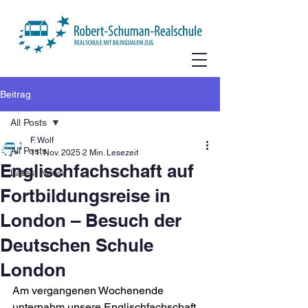
Beitrag
All Posts
F. Wolf
All Posts
11. Nov. 2025
2 Min. Lesezeit
Englischfachschaft auf
Latest News
Fortbildungsreise in
London – Besuch der
Deutschen Schule
London
Am vergangenen Wochenende 
unternahm unsere Englischfachschaft 