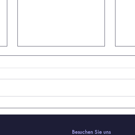
Personelle Veränderungen
Absc
zum Schuljahresende
Schü
feie
Besuchen Sie uns