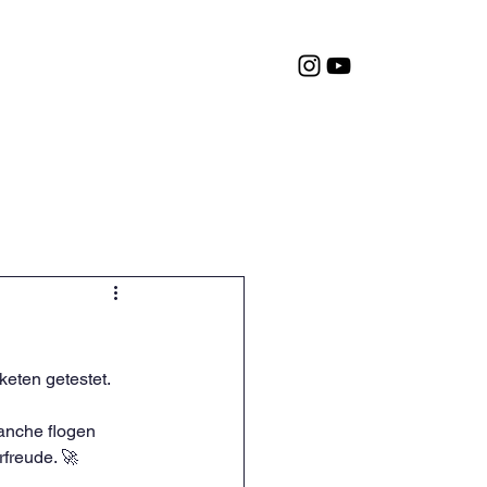
Termine
Service
eten getestet. 
anche flogen 
freude. 🚀